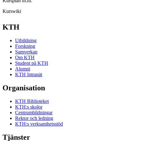
Kursplan m.m.
Kurswiki
KTH
Utbildning
Forskning
Samverkan
Om KTH
Student på KTH
Alumni
KTH Intranät
Organisation
KTH Biblioteket
KTH:s skolor
Centrumbildningar
Rektor och ledning
KTH:s verksamhetsstöd
Tjänster