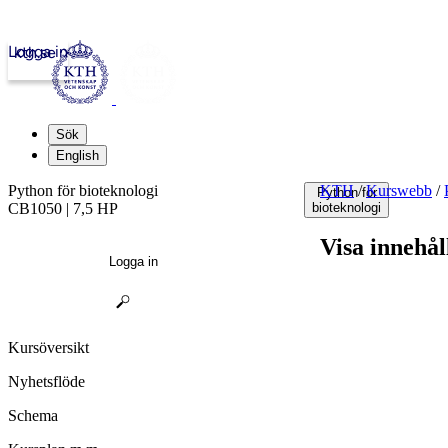
Logga in
kth.se
Sök
English
Python för bioteknologi
KTH
/
Kurswebb
/
Python för
CB1050 | 7,5 HP
bioteknologi
Visa innehål
Logga in
Kursöversikt
Nyhetsflöde
Schema