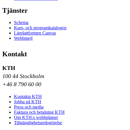
Tjänster
Schema
Kurs- och programkatalogen
Lärplattformen Canvas
Webbmejl
Kontakt
KTH
100 44 Stockholm
+46 8 790 60 00
Kontakta KTH
Jobba på KTH
Press och media
Faktura och betalning KTH
Om KTH:s webbplatser
Tillgänglighetsredogörelse