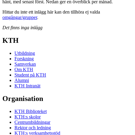
hänt, med senast först. Nedan ger en överblick per månad.
Hittar du inte ett inlägg här kan den tillhöra ej valda
omgångar/grupper
.
Det finns inga inlägg
KTH
Utbildning
Forskning
Samverkan
Om KTH
Student på KTH
Alumni
KTH Intranät
Organisation
KTH Biblioteket
KTH:s skolor
Centrumbildningar
Rektor och ledning
KTH:s verksamhetsstöd