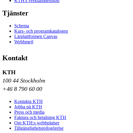
KTH:s verksamhetsstöd
Tjänster
Schema
Kurs- och programkatalogen
Lärplattformen Canvas
Webbmejl
Kontakt
KTH
100 44 Stockholm
+46 8 790 60 00
Kontakta KTH
Jobba på KTH
Press och media
Faktura och betalning KTH
Om KTH:s webbplatser
Tillgänglighetsredogörelse