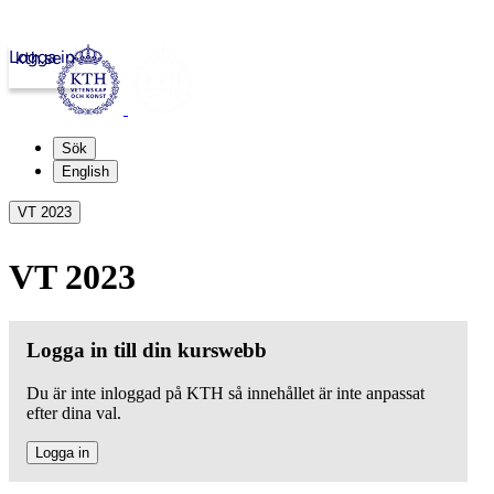
Logga in
kth.se
Sök
English
VT 2023
VT 2023
Logga in till din kurswebb
Du är inte inloggad på KTH så innehållet är inte anpassat
efter dina val.
Logga in