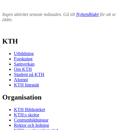
Ingen aktivitet senaste månaden. Gå till
Nyhetsflödet
för att se
äldre.
KTH
Utbildning
Forskning
Samverkan
Om KTH
Student på KTH
Alumni
KTH Intranät
Organisation
KTH Biblioteket
KTH:s skolor
Centrumbildningar
Rektor och ledning