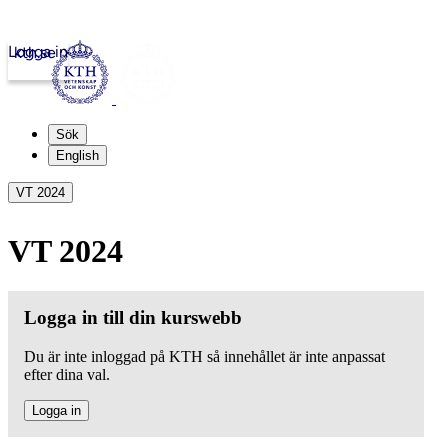
Logga in
kth.se
Sök
English
VT 2024
VT 2024
Logga in till din kurswebb
Du är inte inloggad på KTH så innehållet är inte anpassat
efter dina val.
Logga in