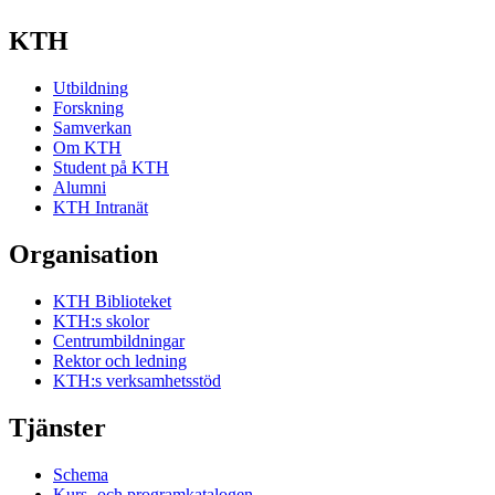
KTH
Utbildning
Forskning
Samverkan
Om KTH
Student på KTH
Alumni
KTH Intranät
Organisation
KTH Biblioteket
KTH:s skolor
Centrumbildningar
Rektor och ledning
KTH:s verksamhetsstöd
Tjänster
Schema
Kurs- och programkatalogen