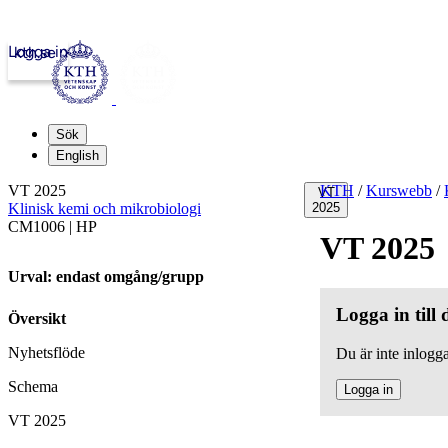
Logga in
kth.se
Sök
English
VT 2025
KTH
/
Kurswebb
/
VT
Klinisk kemi och mikrobiologi
2025
CM1006 | HP
VT 2025
Urval: endast omgång/grupp
Logga in till
Översikt
Nyhetsflöde
Du är inte inlogga
Schema
Logga in
VT 2025