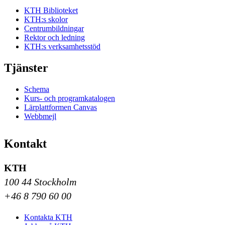
KTH Biblioteket
KTH:s skolor
Centrumbildningar
Rektor och ledning
KTH:s verksamhetsstöd
Tjänster
Schema
Kurs- och programkatalogen
Lärplattformen Canvas
Webbmejl
Kontakt
KTH
100 44 Stockholm
+46 8 790 60 00
Kontakta KTH