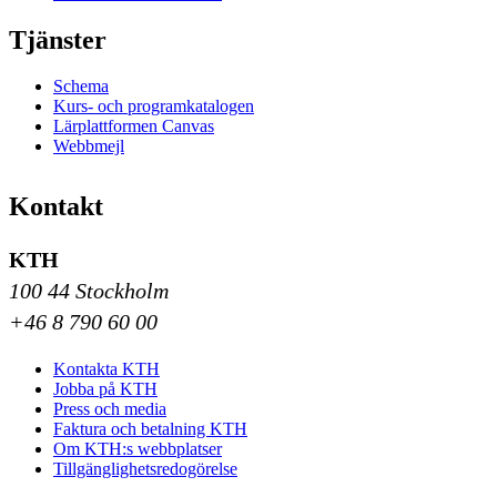
Tjänster
Schema
Kurs- och programkatalogen
Lärplattformen Canvas
Webbmejl
Kontakt
KTH
100 44 Stockholm
+46 8 790 60 00
Kontakta KTH
Jobba på KTH
Press och media
Faktura och betalning KTH
Om KTH:s webbplatser
Tillgänglighetsredogörelse