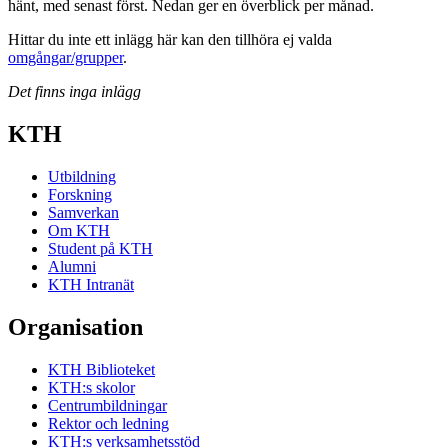
hänt, med senast först. Nedan ger en överblick per månad.
Hittar du inte ett inlägg här kan den tillhöra ej valda
omgångar/grupper
.
Det finns inga inlägg
KTH
Utbildning
Forskning
Samverkan
Om KTH
Student på KTH
Alumni
KTH Intranät
Organisation
KTH Biblioteket
KTH:s skolor
Centrumbildningar
Rektor och ledning
KTH:s verksamhetsstöd