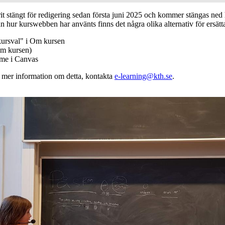
 stängt för redigering sedan första juni 2025 och kommer stängas ned h
n hur kurswebben har använts finns det några olika alternativ för ersätt
kursval" i Om kursen
m kursen)
mme i Canvas
v mer information om detta, kontakta
e-learning@kth.se
.