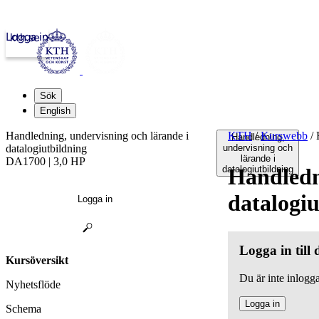
Logga in
kth.se
Sök
English
Handledning, undervisning och lärande i
KTH
/
Kurswebb
/
H
Handledning,
datalogiutbildning
undervisning och
lärande i
DA1700 | 3,0 HP
datalogiutbildning
Handledn
datalogiu
Logga in
Logga in till
Kursöversikt
Du är inte inlogga
Nyhetsflöde
Logga in
Schema