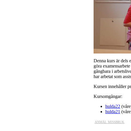
Denna kurs är dels e
göra examensarbete 
gångbara i arbetsli
har arbetat som assi
Kursen innehåller pr
Kursomgångar:
hulda22
(våre
hulda21
(våre
anmäl missbruk