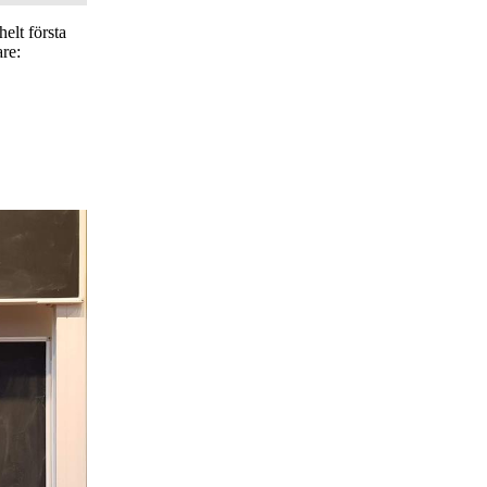
elt första
are: