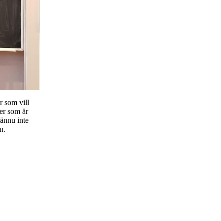
r som vill
er som är
ännu inte
n.