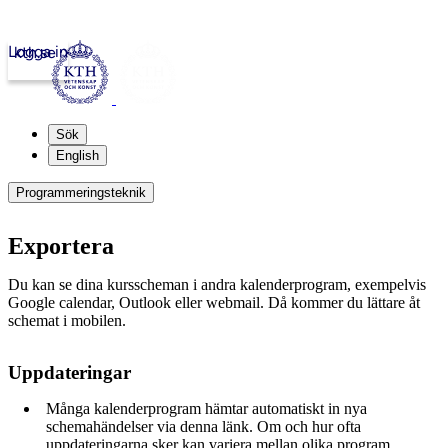
Logga in
kth.se
Sök
English
Programmeringsteknik
Exportera
Du kan se dina kursscheman i andra kalenderprogram, exempelvis
Google calendar, Outlook eller webmail. Då kommer du lättare åt
schemat i mobilen.
Uppdateringar
Många kalenderprogram hämtar automatiskt in nya
schemahändelser via denna länk. Om och hur ofta
uppdateringarna sker kan variera mellan olika program.