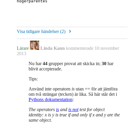
högerparentes
Visa tidigare händelser (
2
)
Lärare
Linda Kann
kommenterade
10 november
2013
Nu har
44
grupper provat att skicka in;
30
har
blivit accepterade.
Tips:
Använd inte operatorn
is
utan == för att jämföra
om två strängar (tecken) är lika. Så här står det i
Pythons dokumentation
:
The operators
is
and
is
not
test for object
identity:
x
is
y
is true if and only if x and y are the
same object.