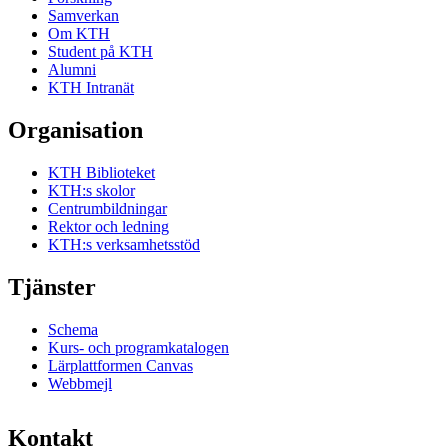
Samverkan
Om KTH
Student på KTH
Alumni
KTH Intranät
Organisation
KTH Biblioteket
KTH:s skolor
Centrumbildningar
Rektor och ledning
KTH:s verksamhetsstöd
Tjänster
Schema
Kurs- och programkatalogen
Lärplattformen Canvas
Webbmejl
Kontakt