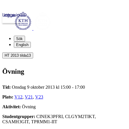
Logga in
kth.se
Sök
English
HT 2013 tilda13
Övning
Tid:
Onsdag 9 oktober 2013 kl 15:00 - 17:00
Plats:
V12
,
V21
,
V23
Aktivitet:
Övning
Studentgrupper:
CINEK3PFRI, CLGYM2TIKT,
CSAMH3GIT, TPRMM1-IIT