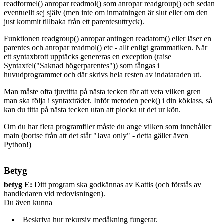
readformel() anropar readmol() som anropar readgroup() och sedan
eventuellt sej själv (men inte om inmatningen är slut eller om den
just kommit tillbaka från ett parentesuttryck).
Funktionen readgroup() anropar antingen readatom() eller läser en
parentes och anropar readmol() etc - allt enligt grammatiken. När
ett syntaxbrott upptäcks genereras en exception (raise
Syntaxfel("Saknad högerparentes")) som fångas i
huvudprogrammet och där skrivs hela resten av indataraden ut.
Man måste ofta tjuvtitta på nästa tecken för att veta vilken gren
man ska följa i syntaxträdet. Inför metoden peek() i din köklass, så
kan du titta på nästa tecken utan att plocka ut det ur kön.
Om du har flera programfiler måste du ange vilken som innehåller
main (bortse från att det står "Java only" - detta gäller även
Python!)
Betyg
betyg E:
Ditt program ska godkännas av Kattis (och förstås av
handledaren vid redovisningen).
Du även kunna
Beskriva hur rekursiv medåkning fungerar.