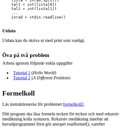
    lista = inrad.split()

    tal1 = int(lista[0])

    tal2 = int(lista[1])

    ...

Utdata
Utdata kan du skriva ut med print som vanligt.
Öva på två problem
Arbeta igenom följande enkla uppgifter
Tutorial 1
(
Hello World
)
Tutorial 2
(
A Different Problem
)
Formelkoll
Läs instruktionerna för problemet
formelkoll2
.
Ditt program ska läsa formeln tecken för tecken och med rekursiv
medåkning kolla syntaxen. Rekursiv medåkning innebär att
huvudprogrammet först gör anropet readformel(), varefter