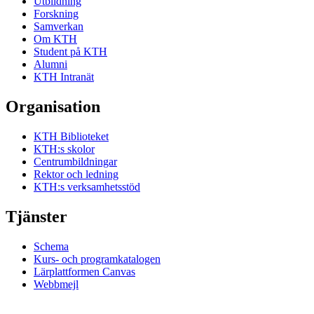
Utbildning
Forskning
Samverkan
Om KTH
Student på KTH
Alumni
KTH Intranät
Organisation
KTH Biblioteket
KTH:s skolor
Centrumbildningar
Rektor och ledning
KTH:s verksamhetsstöd
Tjänster
Schema
Kurs- och programkatalogen
Lärplattformen Canvas
Webbmejl