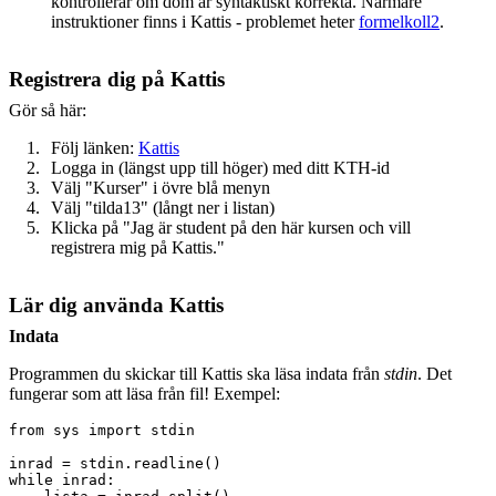
kontrollerar om dom är syntaktiskt korrekta. Närmare
instruktioner finns i Kattis - problemet heter
formelkoll2
.
Registrera dig på Kattis
Gör så här:
Följ länken:
Kattis
Logga in (längst upp till höger) med ditt KTH-id
Välj "Kurser" i övre blå menyn
Välj "tilda13" (långt ner i listan)
Klicka på "Jag är student på den här kursen och vill
registrera mig på Kattis."
Lär dig använda Kattis
Indata
Programmen du skickar till Kattis ska läsa indata från
stdin
. Det
fungerar som att läsa från fil! Exempel:
from sys import stdin

inrad = stdin.readline()

while inrad:
