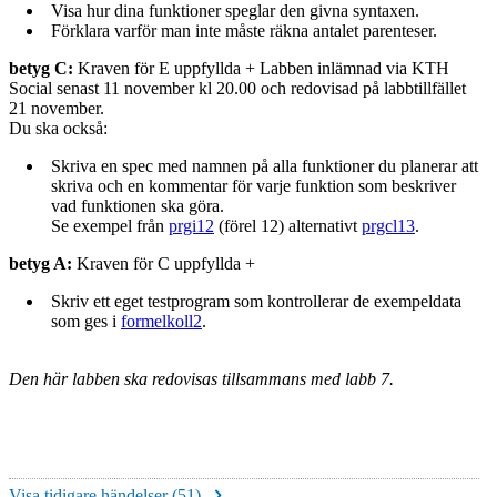
Visa hur dina funktioner speglar den givna syntaxen.
Förklara varför man inte måste räkna antalet parenteser.
betyg C:
Kraven för E uppfyllda + Labben inlämnad via KTH
Social senast 11 november kl 20.00 och redovisad på labbtillfället
21 november.
Du ska också:
Skriva en spec med namnen på alla funktioner du planerar att
skriva och en kommentar för varje funktion som beskriver
vad funktionen ska göra.
Se exempel från
prgi12
(förel 12) alternativt
prgcl13
.
betyg A:
Kraven för C uppfyllda +
Skriv ett eget testprogram som kontrollerar de exempeldata
som ges i
formelkoll2
.
Den här labben ska redovisas tillsammans med labb 7.
Visa tidigare händelser (
51
)