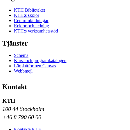
KTH Biblioteket
KTH:s skolor
Centrumbildningar
Rektor och ledning
KTH:s verksamhetsstöd
Tjänster
Schema
Kurs- och programkatalogen
Lärplattformen Canvas
Webbmejl
Kontakt
KTH
100 44 Stockholm
+46 8 790 60 00
Kontakta KTH