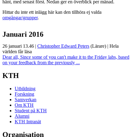
hänt, med senast först. Nedan ger en överblick per månad.
Hittar du inte ett inlägg här kan den tillhöra ej valda
omgångar/grupper
.
Januari 2016
26 januari 13.46
|
Christopher Edward Peters
(Lärare)
|
Hela
världen får läsa
Dear all, Since some of you can't make it to the Friday labs, based
on your feedback from the previously ...
KTH
Utbildning
Forskning
Samverkan
Om KTH
Student på KTH
Alumni
KTH Intranät
Organisation