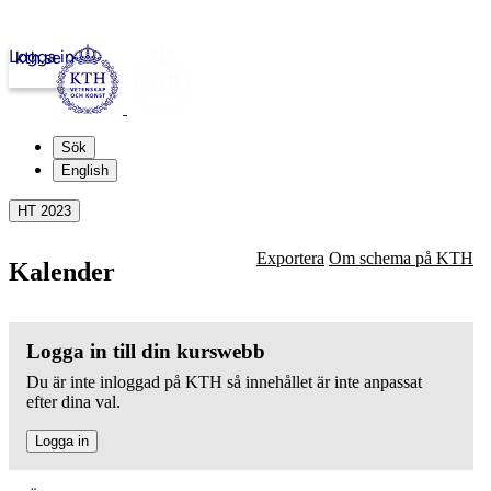
Logga in
kth.se
Sök
English
HT 2023
Exportera
Om schema på KTH
Kalender
Logga in till din kurswebb
Du är inte inloggad på KTH så innehållet är inte anpassat
efter dina val.
Logga in