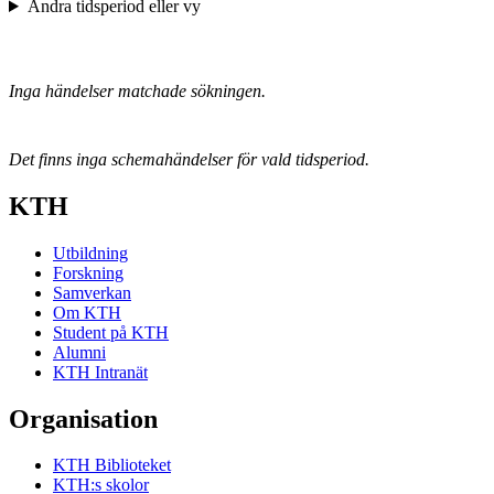
Ändra tidsperiod eller vy
Inga händelser matchade sökningen.
Det finns inga schemahändelser för vald tidsperiod.
KTH
Utbildning
Forskning
Samverkan
Om KTH
Student på KTH
Alumni
KTH Intranät
Organisation
KTH Biblioteket
KTH:s skolor