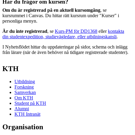
Har du frågor om kursen?
Om du är registrerad på en aktuell kursomgång
, se
kursrummet i Canvas. Du hittar rätt kursrum under "Kurser" i
personliga menyn.
Är du inte registrerad
, se
Kurs-PM för DD1368
eller
kontakta
din studentexpedition, studievägledare, eller utbilningskansli
.
I Nyhetsflödet hittar du uppdateringar på sidor, schema och inlägg
från lärare (när de även behöver nå tidigare registrerade studenter).
KTH
Utbildning
Forskning
Samverkan
Om KTH
Student på KTH
Alumni
KTH Intranät
Organisation