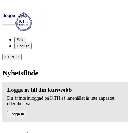
Logga in
kth.se
Sök
English
HT 2023
Nyhetsflöde
Logga in till din kurswebb
Du är inte inloggad på KTH så innehållet är inte anpassat
efter dina val.
Logga in