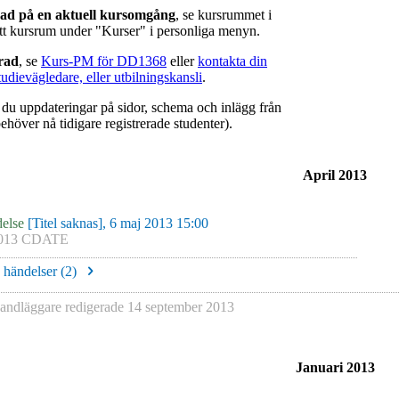
rad på en aktuell kursomgång
, se kursrummet i
ätt kursrum under "Kurser" i personliga menyn.
erad
, se
Kurs-PM för DD1368
eller
kontakta din
tudievägledare, eller utbilningskansli
.
r du uppdateringar på sidor, schema och inlägg från
ehöver nå tidigare registrerade studenter).
April 2013
else
[Titel saknas], 6 maj 2013 15:00
013 CDATE
e händelser (
2
)
ndläggare redigerade
14 september 2013
Januari 2013