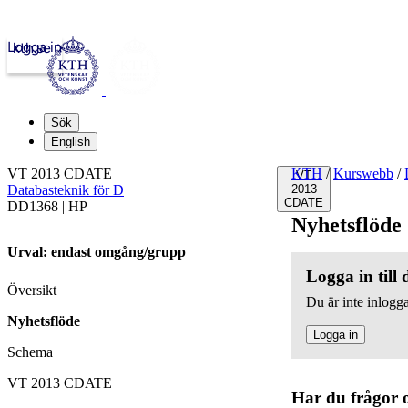
Logga in
kth.se
Sök
English
VT 2013 CDATE
KTH
/
Kurswebb
/
VT
Databasteknik för D
2013
CDATE
DD1368 | HP
Nyhetsflöde
Urval: endast omgång/grupp
Logga in till
Översikt
Du är inte inlogga
Nyhetsflöde
Logga in
Schema
VT 2013 CDATE
Har du frågor 