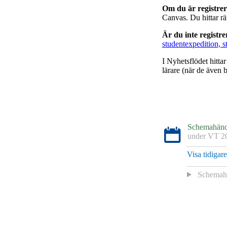
Om du är registre
Canvas. Du hittar r
Är du inte registr
studentexpedition, s
I Nyhetsflödet hitta
lärare (när de även b
Schemahänd
under
VT 2
Visa tidigar
Schemaha