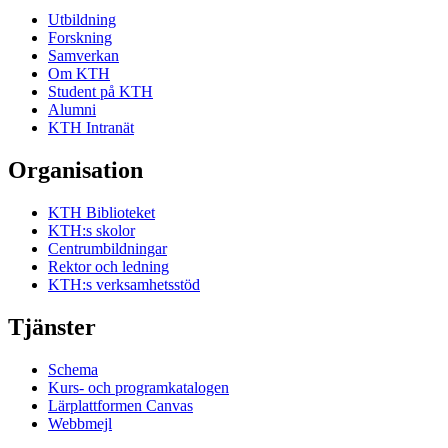
Utbildning
Forskning
Samverkan
Om KTH
Student på KTH
Alumni
KTH Intranät
Organisation
KTH Biblioteket
KTH:s skolor
Centrumbildningar
Rektor och ledning
KTH:s verksamhetsstöd
Tjänster
Schema
Kurs- och programkatalogen
Lärplattformen Canvas
Webbmejl