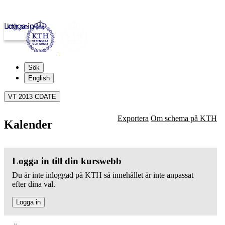
Logga in
kth.se
Sök
English
VT 2013 CDATE
Exportera
Om schema på KTH
Kalender
Logga in till din kurswebb
Du är inte inloggad på KTH så innehållet är inte anpassat
efter dina val.
Logga in