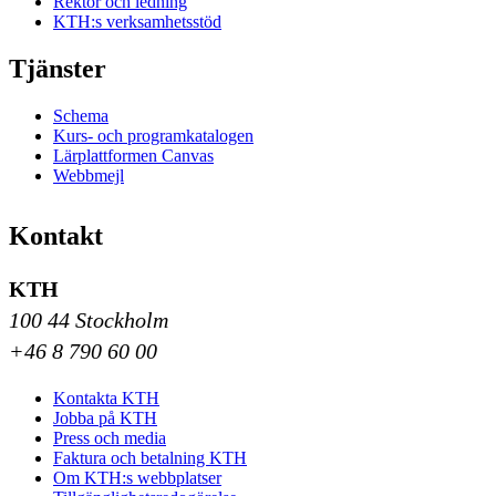
Rektor och ledning
KTH:s verksamhetsstöd
Tjänster
Schema
Kurs- och programkatalogen
Lärplattformen Canvas
Webbmejl
Kontakt
KTH
100 44 Stockholm
+46 8 790 60 00
Kontakta KTH
Jobba på KTH
Press och media
Faktura och betalning KTH
Om KTH:s webbplatser