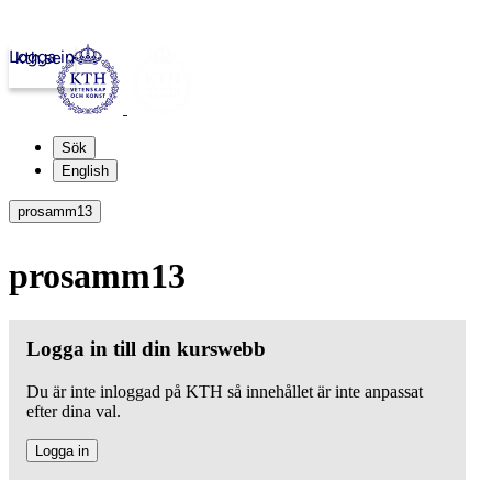
Logga in
kth.se
Sök
English
prosamm13
prosamm13
Logga in till din kurswebb
Du är inte inloggad på KTH så innehållet är inte anpassat
efter dina val.
Logga in