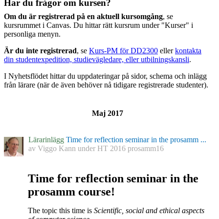
Har du frågor om kursen?
Om du är registrerad på en aktuell kursomgång
, se
kursrummet i Canvas. Du hittar rätt kursrum under "Kurser" i
personliga menyn.
Är du inte registrerad
, se
Kurs-PM för DD2300
eller
kontakta
din studentexpedition, studievägledare, eller utbilningskansli
.
I Nyhetsflödet hittar du uppdateringar på sidor, schema och inlägg
från lärare (när de även behöver nå tidigare registrerade studenter).
Maj 2017
Lärarinlägg
Time for reflection seminar in the prosamm ...
av
Viggo Kann
under
HT 2016 prosamm16
Time for reflection seminar in the
prosamm course!
The topic this time is
Scientific, social and ethical aspects