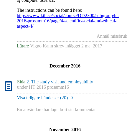
of computer science.
The instructions can be found here:
https://www.kth.se/social/course/DD2300/subgroup/ht-
2016-prosamm16/page/4-scientific-social-and-ethical-
aspect-4/
Anmäl missbruk
Lärare
Viggo Kann
skrev inlägget
2 maj 2017
December 2016
Sida
2. The study visit and employability
under
HT 2016 prosamm16
Visa tidigare händelser (
20
)
En användare har tagit bort sin kommentar
November 2016