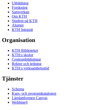
Utbildning
Forskning
Samverkan
Om KTH
Student på KTH
Alumni
KTH Intranät
Organisation
KTH Biblioteket
KTH:s skolor
Centrumbildningar
Rektor och ledning
KTH:s verksamhetsstöd
Tjänster
Schema
Kurs- och programkatalogen
Lärplattformen Canvas
Webbmejl