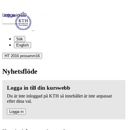
Logga in
kth.se
Sök
English
HT 2016 prosamm16
Nyhetsflöde
Logga in till din kurswebb
Du är inte inloggad på KTH så innehållet är inte anpassat
efter dina val.
Logga in