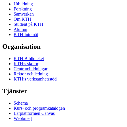
Utbildning
Forskning
Samverkan
Om KTH
Student på KTH
Alumni
KTH Intranät
Organisation
KTH Biblioteket
KTH:s skolor
Centrumbildningar
Rektor och ledning
KTH:s verksamhetsstöd
Tjänster
Schema
Kurs- och programkatalogen
Lärplattformen Canvas
Webbmejl