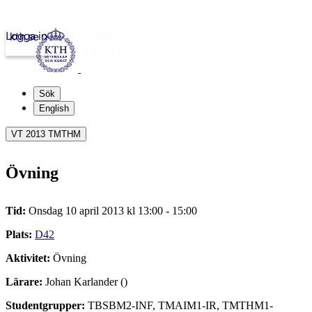
Logga in
kth.se
Sök
English
VT 2013 TMTHM
Övning
Tid:
Onsdag 10 april 2013 kl 13:00 - 15:00
Plats:
D42
Aktivitet:
Övning
Lärare:
Johan Karlander ()
Studentgrupper:
TBSBM2-INF, TMAIM1-IR, TMTHM1-