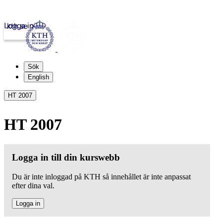
Logga in
kth.se
Sök
English
HT 2007
HT 2007
Logga in till din kurswebb
Du är inte inloggad på KTH så innehållet är inte anpassat
efter dina val.
Logga in