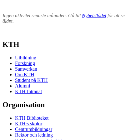
Ingen aktivitet senaste månaden. Gå till
Nyhetsflödet
för att se
äldre.
KTH
Utbildning
Forskning
Samverkan
Om KTH
Student på KTH
Alumni
KTH Intranät
Organisation
KTH Biblioteket
KTH:s skolor
Centrumbildningar
Rektor och ledning