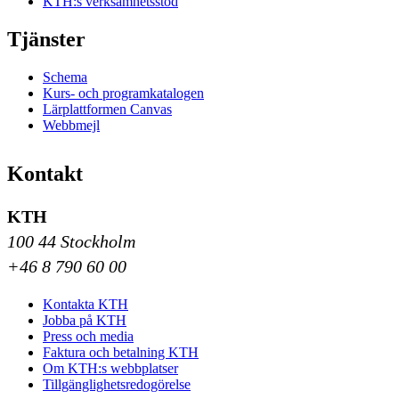
KTH:s verksamhetsstöd
Tjänster
Schema
Kurs- och programkatalogen
Lärplattformen Canvas
Webbmejl
Kontakt
KTH
100 44 Stockholm
+46 8 790 60 00
Kontakta KTH
Jobba på KTH
Press och media
Faktura och betalning KTH
Om KTH:s webbplatser
Tillgänglighetsredogörelse