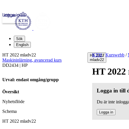
Logga in
kth.se
Sök
English
HT 2022 mladv22
KTH
/
Kurswebb
/
HT 2022
Maskininlärning, avancerad kurs
mladv22
DD2434 | HP
HT 2022
Urval: endast omgång/grupp
Logga in till
Översikt
Nyhetsflöde
Du är inte inlogga
Schema
Logga in
HT 2022 mladv22