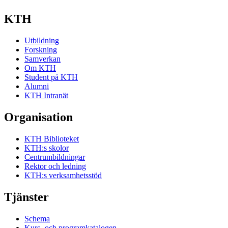
KTH
Utbildning
Forskning
Samverkan
Om KTH
Student på KTH
Alumni
KTH Intranät
Organisation
KTH Biblioteket
KTH:s skolor
Centrumbildningar
Rektor och ledning
KTH:s verksamhetsstöd
Tjänster
Schema
Kurs- och programkatalogen