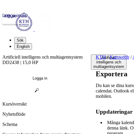
Logga in
kth.se
Sök
English
Artificiell intelligens och multiagentsystem
KTH
/
Kurswebb
/
Artificiell
DD2438 | 15,0 HP
intelligens och
multiagentsystem
Exportera
Logga in
Du kan se dina kur
calendar, Outlook e
mobilen.
Kursöversikt
Uppdateringar
Nyhetsflöde
Många kalende
Schema
denna länk. O
program.