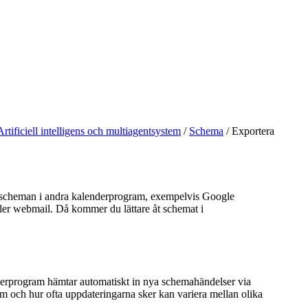
Artificiell intelligens och multiagentsystem
/
Schema
/
Exportera
sscheman i andra kalenderprogram, exempelvis Google
ller webmail. Då kommer du lättare åt schemat i
rprogram hämtar automatiskt in nya schemahändelser via
m och hur ofta uppdateringarna sker kan variera mellan olika