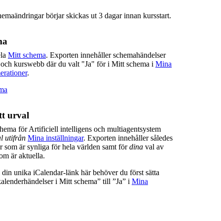
hemaändringar börjar skickas ut 3 dagar innan kursstart.
ma
ela
Mitt schema
. Exporten innehåller schemahändelser
 och kurswebb där du valt "Ja" för i Mitt schema i
Mina
erationer
.
ema
t urval
ema för Artificiell intelligens och multiagentsystem
l utifrån
Mina inställningar
. Exporten innehåller således
 som är synliga för hela världen samt för
dina
val av
m är aktuella.
ill din unika iCalendar-länk här behöver du först sätta
lenderhändelser i Mitt schema” till ”Ja” i
Mina