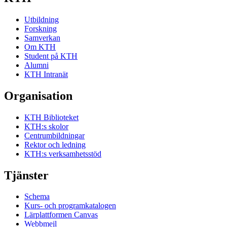
Utbildning
Forskning
Samverkan
Om KTH
Student på KTH
Alumni
KTH Intranät
Organisation
KTH Biblioteket
KTH:s skolor
Centrumbildningar
Rektor och ledning
KTH:s verksamhetsstöd
Tjänster
Schema
Kurs- och programkatalogen
Lärplattformen Canvas
Webbmejl