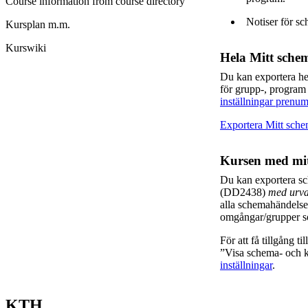
Course information from course directory
Notiser för sc
Kursplan m.m.
Kurswiki
Hela Mitt sche
Du kan exportera h
för grupp-, program
inställningar prenum
Exportera Mitt sch
Kursen med mit
Du kan exportera sch
(DD2438)
med urva
alla schemahändelser
omgångar/grupper so
För att få tillgång t
”Visa schema- och ka
inställningar
.
KTH