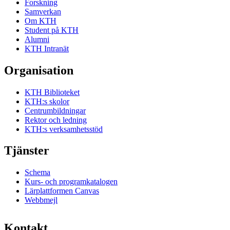
Forskning
Samverkan
Om KTH
Student på KTH
Alumni
KTH Intranät
Organisation
KTH Biblioteket
KTH:s skolor
Centrumbildningar
Rektor och ledning
KTH:s verksamhetsstöd
Tjänster
Schema
Kurs- och programkatalogen
Lärplattformen Canvas
Webbmejl
Kontakt