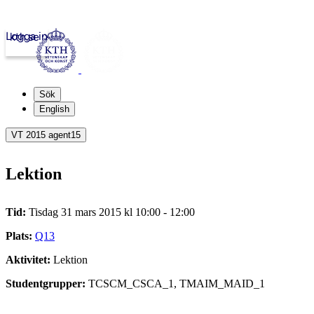
Logga in
kth.se
Sök
English
VT 2015 agent15
Lektion
Tid:
Tisdag 31 mars 2015 kl 10:00 - 12:00
Plats:
Q13
Aktivitet:
Lektion
Studentgrupper:
TCSCM_CSCA_1, TMAIM_MAID_1