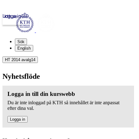
Logga in
kth.se
Sök
English
HT 2014 avalg14
Nyhetsflöde
Logga in till din kurswebb
Du är inte inloggad på KTH så innehållet är inte anpassat
efter dina val.
Logga in