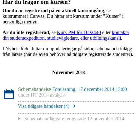
Har du frågor om kursen?
Om du är registrerad på en aktuell kursomgång
, se
kursrummet i Canvas. Du hittar rätt kursrum under "Kurser" i
personliga menyn.
Är du inte registrerad
, se
Kurs-PM för DD2440
eller
kontakta
din studentexpedition, studievägledare, eller utbilningskansli
.
I Nyhetsflödet hittar du uppdateringar på sidor, schema och inlägg
från lärare (när de även behöver nå tidigare registrerade studenter).
November 2014
Schemahändelse
Föreläsning, 17 december 2014 13:00
under
HT 2014 avalg14
Visa tidigare händelser (
4
)
Schemahandläggare redigerade
12 november 2014