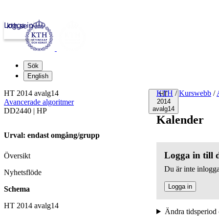
Logga in
kth.se
Sök
English
HT 2014 avalg14
KTH
/
Kurswebb
/
HT
Avancerade algoritmer
2014
avalg14
DD2440 | HP
Kalender
Urval: endast omgång/grupp
Logga in till
Översikt
Du är inte inlogga
Nyhetsflöde
Logga in
Schema
HT 2014 avalg14
Ändra tidsperiod 