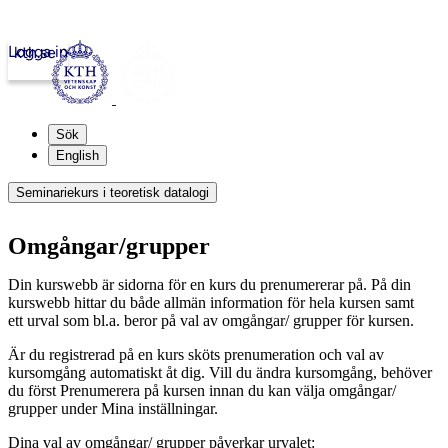
Logga in
kth.se
Sök
English
Seminariekurs i teoretisk datalogi
Omgångar/grupper
Din kurswebb är sidorna för en kurs du prenumererar på. På din
kurswebb hittar du både allmän information för hela kursen samt
ett urval som bl.a. beror på val av omgångar/ grupper för kursen.
Är du registrerad på en kurs sköts prenumeration och val av
kursomgång automatiskt åt dig. Vill du ändra kursomgång, behöver
du först Prenumerera på kursen innan du kan välja omgångar/
grupper under Mina inställningar.
Dina val av omgångar/ grupper påverkar urvalet: