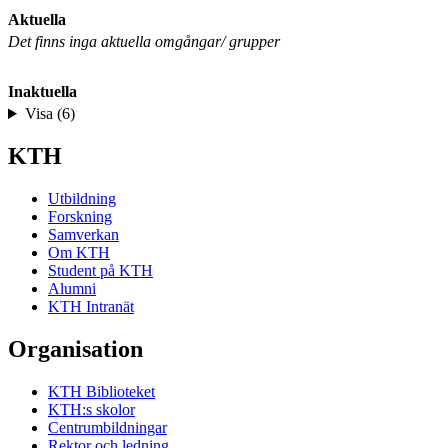
Aktuella
Det finns inga aktuella omgångar/ grupper
Inaktuella
Visa (6)
KTH
Utbildning
Forskning
Samverkan
Om KTH
Student på KTH
Alumni
KTH Intranät
Organisation
KTH Biblioteket
KTH:s skolor
Centrumbildningar
Rektor och ledning