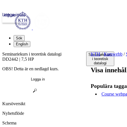
Logga in
kth.se
Sök
English
Seminariekurs i teoretisk datalogi
KTH
/
Kurswebb
/
Seminariekurs
DD2442 | 7,5 HP
i teoretisk
datalogi
OBS! Detta är en nedlagd kurs.
Visa innehål
Logga in
Populära tagga
Course webpa
Kursöversikt
Nyhetsflöde
Schema