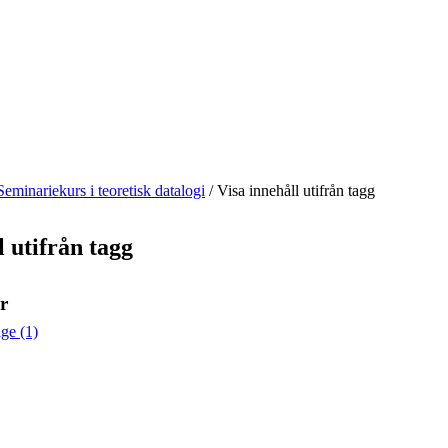
Seminariekurs i teoretisk datalogi
/
Visa innehåll utifrån tagg
l utifrån tagg
r
ge (1)