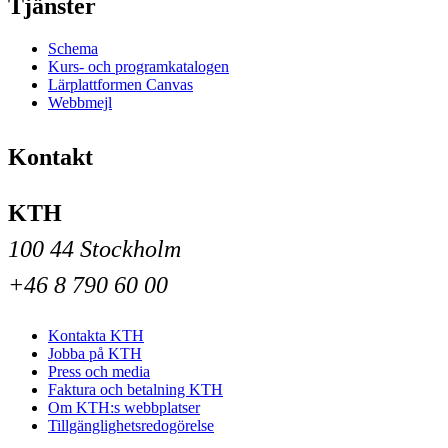
Tjänster
Schema
Kurs- och programkatalogen
Lärplattformen Canvas
Webbmejl
Kontakt
KTH
100 44 Stockholm
+46 8 790 60 00
Kontakta KTH
Jobba på KTH
Press och media
Faktura och betalning KTH
Om KTH:s webbplatser
Tillgänglighetsredogörelse