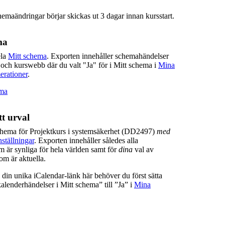
hemaändringar börjar skickas ut 3 dagar innan kursstart.
ma
ela
Mitt schema
. Exporten innehåller schemahändelser
 och kurswebb där du valt "Ja" för i Mitt schema i
Mina
erationer
.
ema
t urval
chema för Projektkurs i systemsäkerhet (DD2497)
med
ställningar
. Exporten innehåller således alla
 är synliga för hela världen samt för
dina
val av
m är aktuella.
ill din unika iCalendar-länk här behöver du först sätta
lenderhändelser i Mitt schema” till ”Ja” i
Mina