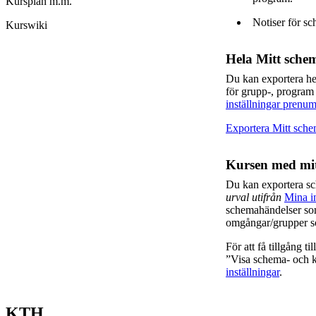
Kursplan m.m.
Notiser för sc
Kurswiki
Hela Mitt sche
Du kan exportera h
för grupp-, program
inställningar prenum
Exportera Mitt sch
Kursen med mit
Du kan exportera s
urval utifrån
Mina in
schemahändelser som
omgångar/grupper so
För att få tillgång t
”Visa schema- och ka
inställningar
.
KTH