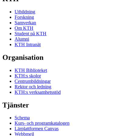
Utbildning
Forskning
Samverkan
Om KTH
Student på KTH
Alumni
KTH Intranät
Organisation
KTH Biblioteket
KTH:s skolor
Centrumbildningar
Rektor och ledning
KTH:s verksamhetsstöd
Tjänster
Schema
Kurs- och programkatalogen
Lärplattformen Canvas
Webbmejl