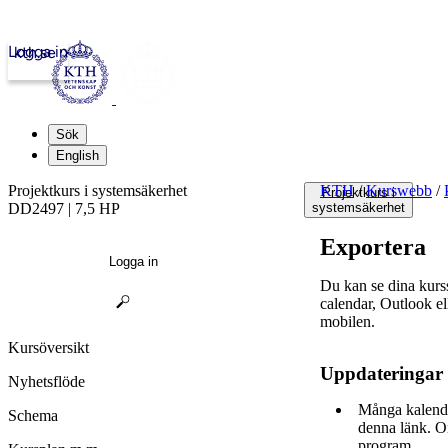
Logga in
kth.se
Sök
English
Projektkurs i systemsäkerhet
KTH
/
Kurswebb
/
Projektkurs i
DD2497 | 7,5 HP
systemsäkerhet
Exportera
Logga in
Du kan se dina kur
calendar, Outlook e
mobilen.
Kursöversikt
Uppdateringar
Nyhetsflöde
Många kalende
Schema
denna länk. O
program.