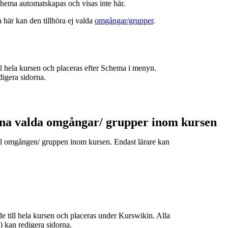
hema automatskapas och visas inte här.
a här kan den tillhöra ej valda
omgångar/grupper
.
ill hela kursen och placeras efter Schema i menyn.
digera sidorna.
ina valda omgångar/ grupper inom kursen
till omgången/ gruppen inom kursen. Endast lärare kan
de till hela kursen och placeras under Kurswikin. Alla
e) kan redigera sidorna.