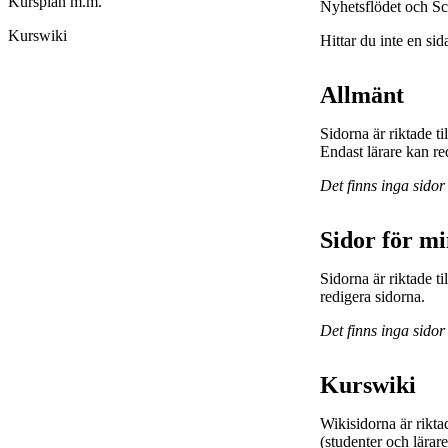
Kursplan m.m.
Nyhetsflödet och Sc
Kurswiki
Hittar du inte en sid
Allmänt
Sidorna är riktade t
Endast lärare kan re
Det finns inga sidor
Sidor för m
Sidorna är riktade 
redigera sidorna.
Det finns inga sidor
Kurswiki
Wikisidorna är rikta
(studenter och lärar