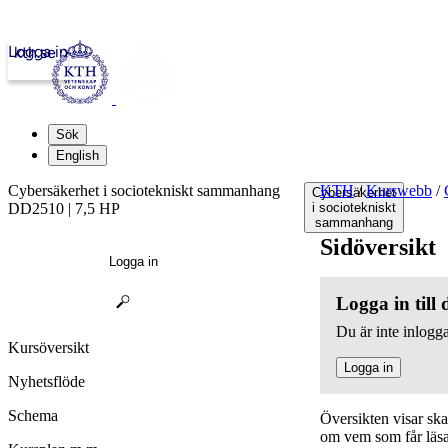
Logga in
kth.se
Sök
English
Cybersäkerhet i sociotekniskt sammanhang
KTH
/
Kurswebb
/
Cybersäkerhet
DD2510 | 7,5 HP
i sociotekniskt
sammanhang
Sidöversikt
Logga in
Logga in till
Du är inte inlogga
Kursöversikt
Logga in
Nyhetsflöde
Schema
Översikten visar sk
om vem som får läsa,