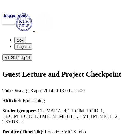
Logga in
kth.se
Sök
English
VT 2014 dgi14
Guest Lecture and Project Checkpoint
Tid:
Onsdag 23 april 2014 kl 13:00 - 15:00
Aktivitet:
Föreläsning
Studentgrupper:
CL_MADA_4, THCIM_HCIB_1,
THCIM_HCIC_1, TMETM_METB_1, TMETM_METB_2,
TSVDK_2
Detaljer (TimeEdit):
Location: VIC Studio