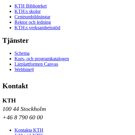
KTH Biblioteket
KTH:s skolor
Centrumbildningar
Rektor och ledning
KTH:s verksamhetsstöd
Tjänster
Schema
Kurs- och programkatalogen
Lärplattformen Canvas
Webbmejl
Kontakt
KTH
100 44 Stockholm
+46 8 790 60 00
Kontakta KTH