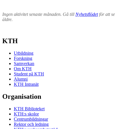
Ingen aktivitet senaste månaden. Gå till
Nyhetsflödet
för att se
äldre.
KTH
Utbildning
Forskning
Samverkan
Om KTH
Student på KTH
Alumni
KTH Intranät
Organisation
KTH Biblioteket
KTH:s skolor
Centrumbildningar
Rektor och ledning