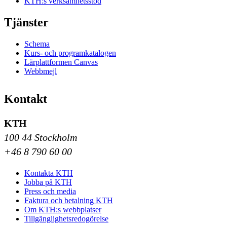
KTH:s verksamhetsstöd
Tjänster
Schema
Kurs- och programkatalogen
Lärplattformen Canvas
Webbmejl
Kontakt
KTH
100 44 Stockholm
+46 8 790 60 00
Kontakta KTH
Jobba på KTH
Press och media
Faktura och betalning KTH
Om KTH:s webbplatser
Tillgänglighetsredogörelse