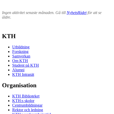
Ingen aktivitet senaste månaden. Gå till
Nyhetsflödet
för att se
äldre.
KTH
Utbildning
Forskning
Samverkan
Om KTH
Student på KTH
Alumni
KTH Intranät
Organisation
KTH Biblioteket
KTH:s skolor
Centrumbildningar
Rektor och ledning