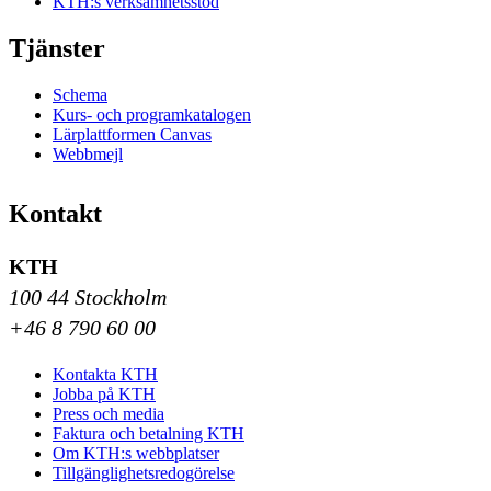
KTH:s verksamhetsstöd
Tjänster
Schema
Kurs- och programkatalogen
Lärplattformen Canvas
Webbmejl
Kontakt
KTH
100 44 Stockholm
+46 8 790 60 00
Kontakta KTH
Jobba på KTH
Press och media
Faktura och betalning KTH
Om KTH:s webbplatser
Tillgänglighetsredogörelse