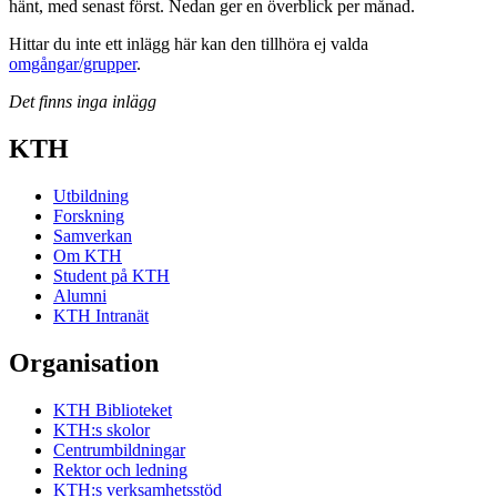
hänt, med senast först. Nedan ger en överblick per månad.
Hittar du inte ett inlägg här kan den tillhöra ej valda
omgångar/grupper
.
Det finns inga inlägg
KTH
Utbildning
Forskning
Samverkan
Om KTH
Student på KTH
Alumni
KTH Intranät
Organisation
KTH Biblioteket
KTH:s skolor
Centrumbildningar
Rektor och ledning
KTH:s verksamhetsstöd