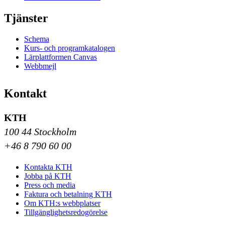
Tjänster
Schema
Kurs- och programkatalogen
Lärplattformen Canvas
Webbmejl
Kontakt
KTH
100 44 Stockholm
+46 8 790 60 00
Kontakta KTH
Jobba på KTH
Press och media
Faktura och betalning KTH
Om KTH:s webbplatser
Tillgänglighetsredogörelse