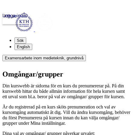
Logga in
kth.se
Sök
English
Examensarbete inom medieteknik, grundnivå
Omgångar/grupper
Din kurswebb är sidorna för en kurs du prenumererar på. På din
kurswebb hittar du både allmän information för hela kursen samt
ett urval som bl.a. beror på val av omgångar/ grupper för kursen.
Är du registrerad på en kurs sköts prenumeration och val av
kursomgång automatiskt åt dig. Vill du ändra kursomgång, behöver
du först Prenumerera på kursen innan du kan välja omgångar/
grupper under Mina inställningar.
Dina val av omgångar/ grupper påverkar urvalet: