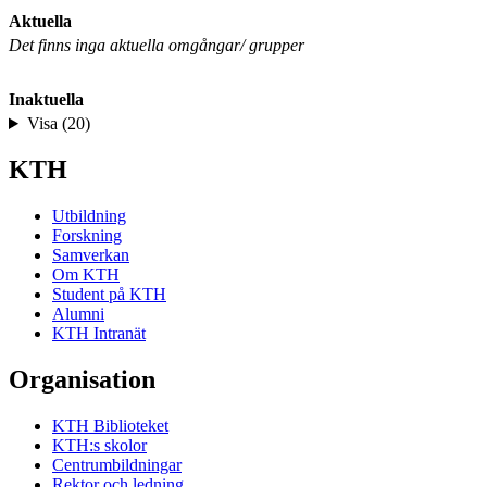
Aktuella
Det finns inga aktuella omgångar/ grupper
Inaktuella
Visa (20)
KTH
Utbildning
Forskning
Samverkan
Om KTH
Student på KTH
Alumni
KTH Intranät
Organisation
KTH Biblioteket
KTH:s skolor
Centrumbildningar
Rektor och ledning