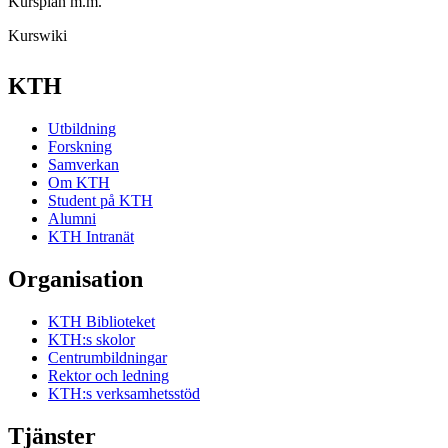
Kursplan m.m.
Kurswiki
KTH
Utbildning
Forskning
Samverkan
Om KTH
Student på KTH
Alumni
KTH Intranät
Organisation
KTH Biblioteket
KTH:s skolor
Centrumbildningar
Rektor och ledning
KTH:s verksamhetsstöd
Tjänster