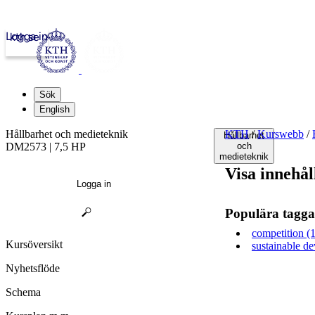
Logga in
kth.se
Sök
English
Hållbarhet och medieteknik
KTH
/
Kurswebb
/
Hållbarhet
DM2573 | 7,5 HP
och
medieteknik
Visa innehål
Logga in
Populära tagga
competition (1
Kursöversikt
sustainable d
Nyhetsflöde
Schema