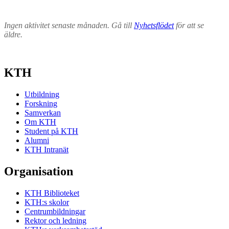
Ingen aktivitet senaste månaden. Gå till
Nyhetsflödet
för att se
äldre.
KTH
Utbildning
Forskning
Samverkan
Om KTH
Student på KTH
Alumni
KTH Intranät
Organisation
KTH Biblioteket
KTH:s skolor
Centrumbildningar
Rektor och ledning