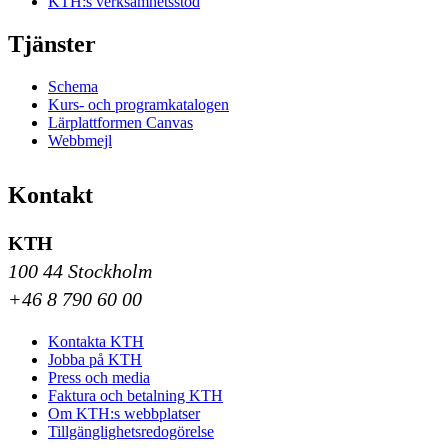
KTH:s verksamhetsstöd
Tjänster
Schema
Kurs- och programkatalogen
Lärplattformen Canvas
Webbmejl
Kontakt
KTH
100 44 Stockholm
+46 8 790 60 00
Kontakta KTH
Jobba på KTH
Press och media
Faktura och betalning KTH
Om KTH:s webbplatser
Tillgänglighetsredogörelse