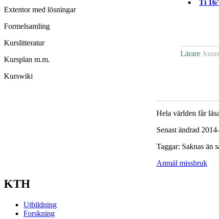
Ti 16
Extentor med lösningar
Formelsamling
Kurslitteratur
Lärare
Jona
Kursplan m.m.
Kurswiki
Hela världen får läsa
Senast ändrad 2014
Taggar: Saknas än s
Anmäl missbruk
KTH
Utbildning
Forskning