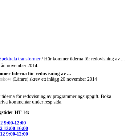
Spektrala transformer
/
Här kommer tiderna för redovisning av ...
 från november 2014.
mer tiderna för redovisning av ...
eskow
(Lärare) skrev ett inlägg
20 november 2014
tiderna för redovisning av programmeringsuppgift. Boka
riva kommentar under resp sida.
gstider HT-14:
12 9:00-12:00
12 13:00-16:00
/12 9:00-12:00