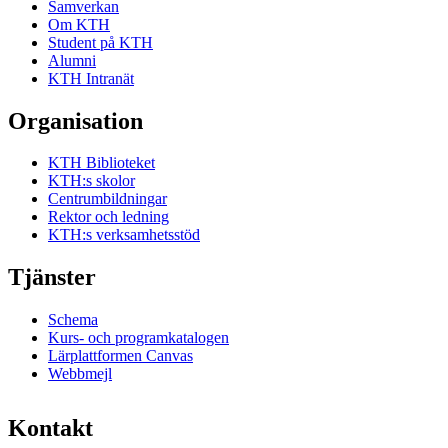
Samverkan
Om KTH
Student på KTH
Alumni
KTH Intranät
Organisation
KTH Biblioteket
KTH:s skolor
Centrumbildningar
Rektor och ledning
KTH:s verksamhetsstöd
Tjänster
Schema
Kurs- och programkatalogen
Lärplattformen Canvas
Webbmejl
Kontakt