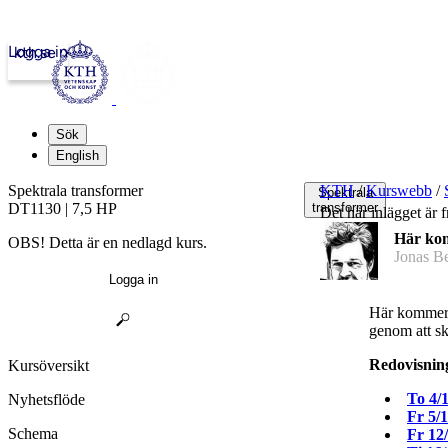
Logga in
kth.se
Sök
English
Spektrala transformer
KTH
/
Kurswebb
/
Spektrala
DT1130 | 7,5 HP
transformer
Det här inlägget är
Här kom
OBS! Detta är en nedlagd kurs.
Jonas B
Logga in
Här kommer 
genom att sk
Redovisnin
Kursöversikt
To 4/
Nyhetsflöde
Fr 5/
Schema
Fr 12