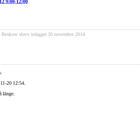
/12 9:00-12:00
s Beskow
skrev inlägget
20 november 2014
.
-11-20 12:54.
å länge.