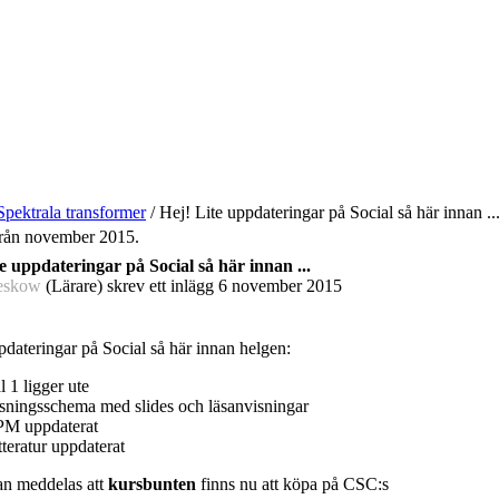
Spektrala transformer
/
Hej! Lite uppdateringar på Social så här innan ..
 från november 2015.
e uppdateringar på Social så här innan ...
eskow
(Lärare) skrev ett inlägg
6 november 2015
pdateringar på Social så här innan helgen:
 1 ligger ute
sningsschema med slides och läsanvisningar
PM uppdaterat
tteratur uppdaterat
n meddelas att
kursbunten
finns nu att köpa på CSC:s