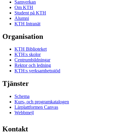
Samverkan
Om KTH
Student på KTH
Alumni
KTH Intranät
Organisation
KTH Biblioteket
KTH:s skolor
Centrumbildningar
Rektor och ledning
KTH:s verksamhetsstöd
Tjänster
Schema
Kurs- och programkatalogen
Lärplattformen Canvas
Webbmejl
Kontakt