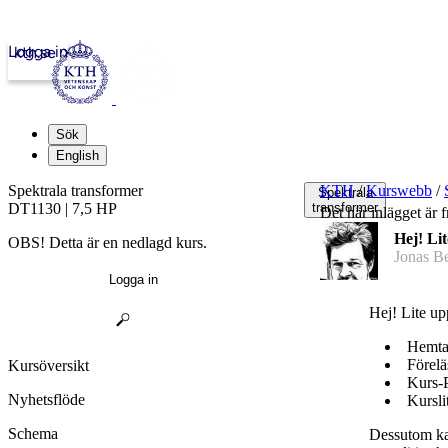
Logga in
kth.se
Sök
English
Spektrala transformer
KTH
/
Kurswebb
/
Spektrala
DT1130 | 7,5 HP
transformer
Det här inlägget är
Hej! Lit
OBS! Detta är en nedlagd kurs.
Jonas B
Logga in
Hej! Lite up
Hemtal
Förelä
Kursöversikt
Kurs-
Nyhetsflöde
Kursli
Schema
Dessutom ka