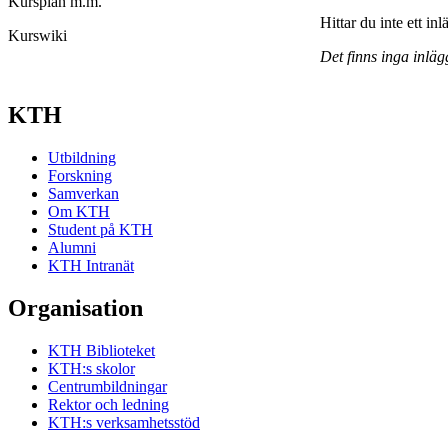
Kursplan m.m.
Hittar du inte ett in
Kurswiki
Det finns inga inläg
KTH
Utbildning
Forskning
Samverkan
Om KTH
Student på KTH
Alumni
KTH Intranät
Organisation
KTH Biblioteket
KTH:s skolor
Centrumbildningar
Rektor och ledning
KTH:s verksamhetsstöd