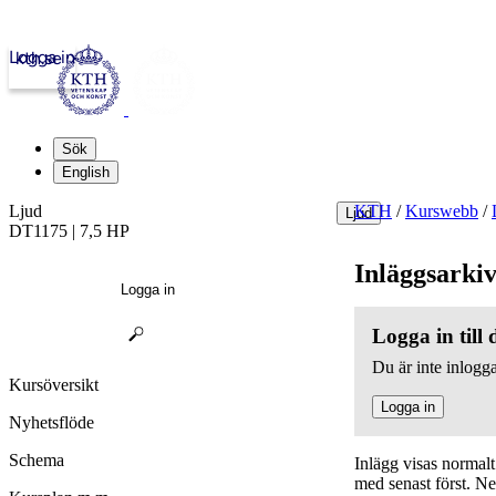
Logga in
kth.se
Sök
English
Ljud
KTH
/
Kurswebb
/
Ljud
DT1175 | 7,5 HP
Inläggsarki
Logga in
Logga in till
Du är inte inlogga
Kursöversikt
Logga in
Nyhetsflöde
Schema
Inlägg visas normal
med senast först. N