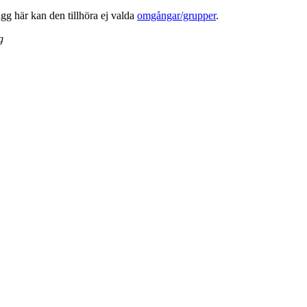
lägg här kan den tillhöra ej valda
omgångar/grupper
.
g