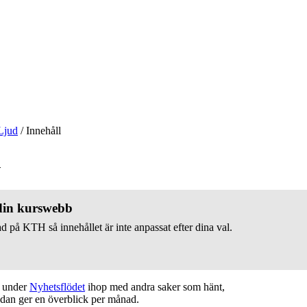
Ljud
/
Innehåll
v
 din kurswebb
d på KTH så innehållet är inte anpassat efter dina val.
t under
Nyhetsflödet
ihop med andra saker som hänt,
edan ger en överblick per månad.