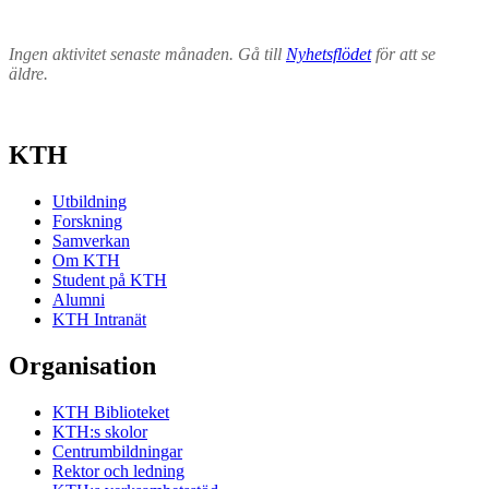
Ingen aktivitet senaste månaden. Gå till
Nyhetsflödet
för att se
äldre.
KTH
Utbildning
Forskning
Samverkan
Om KTH
Student på KTH
Alumni
KTH Intranät
Organisation
KTH Biblioteket
KTH:s skolor
Centrumbildningar
Rektor och ledning