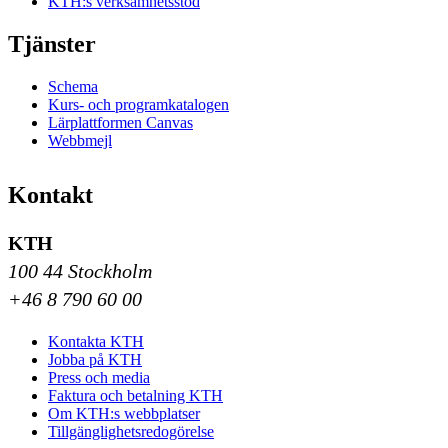
KTH:s verksamhetsstöd
Tjänster
Schema
Kurs- och programkatalogen
Lärplattformen Canvas
Webbmejl
Kontakt
KTH
100 44 Stockholm
+46 8 790 60 00
Kontakta KTH
Jobba på KTH
Press och media
Faktura och betalning KTH
Om KTH:s webbplatser
Tillgänglighetsredogörelse