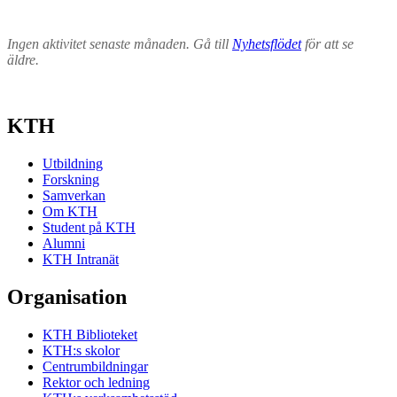
Ingen aktivitet senaste månaden. Gå till
Nyhetsflödet
för att se
äldre.
KTH
Utbildning
Forskning
Samverkan
Om KTH
Student på KTH
Alumni
KTH Intranät
Organisation
KTH Biblioteket
KTH:s skolor
Centrumbildningar
Rektor och ledning