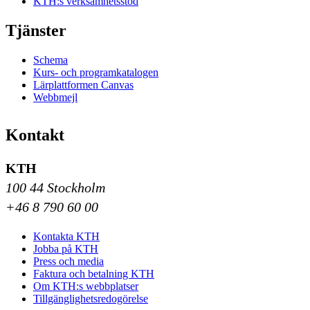
KTH:s verksamhetsstöd
Tjänster
Schema
Kurs- och programkatalogen
Lärplattformen Canvas
Webbmejl
Kontakt
KTH
100 44 Stockholm
+46 8 790 60 00
Kontakta KTH
Jobba på KTH
Press och media
Faktura och betalning KTH
Om KTH:s webbplatser
Tillgänglighetsredogörelse