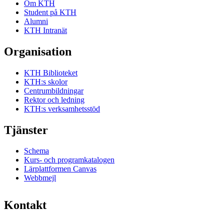
Om KTH
Student på KTH
Alumni
KTH Intranät
Organisation
KTH Biblioteket
KTH:s skolor
Centrumbildningar
Rektor och ledning
KTH:s verksamhetsstöd
Tjänster
Schema
Kurs- och programkatalogen
Lärplattformen Canvas
Webbmejl
Kontakt