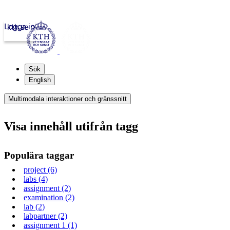
Logga in
kth.se
Sök
English
Multimodala interaktioner och gränssnitt
Visa innehåll utifrån tagg
Populära taggar
project (6)
labs (4)
assignment (2)
examination (2)
lab (2)
labpartner (2)
assignment 1 (1)