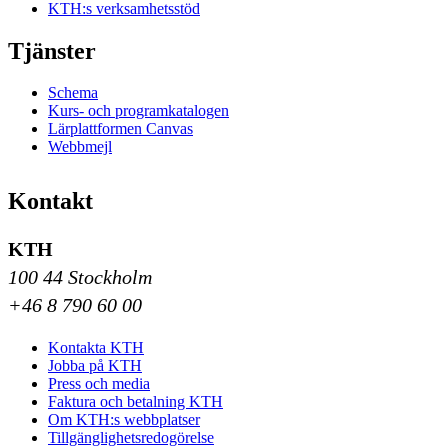
KTH:s verksamhetsstöd
Tjänster
Schema
Kurs- och programkatalogen
Lärplattformen Canvas
Webbmejl
Kontakt
KTH
100 44 Stockholm
+46 8 790 60 00
Kontakta KTH
Jobba på KTH
Press och media
Faktura och betalning KTH
Om KTH:s webbplatser
Tillgänglighetsredogörelse