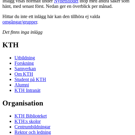
Inlägg visas normalt under
Nyhetsflödet
ihop med andra saker som
hänt, med senast först. Nedan ger en överblick per månad.
Hittar du inte ett inlägg här kan den tillhöra ej valda
omgångar/grupper
.
Det finns inga inlägg
KTH
Utbildning
Forskning
Samverkan
Om KTH
Student på KTH
Alumni
KTH Intranät
Organisation
KTH Biblioteket
KTH:s skolor
Centrumbildningar
Rektor och ledning