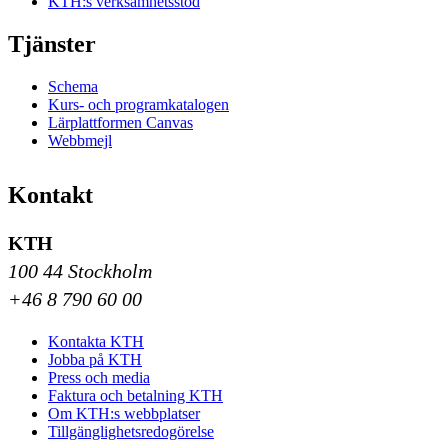
KTH:s verksamhetsstöd
Tjänster
Schema
Kurs- och programkatalogen
Lärplattformen Canvas
Webbmejl
Kontakt
KTH
100 44 Stockholm
+46 8 790 60 00
Kontakta KTH
Jobba på KTH
Press och media
Faktura och betalning KTH
Om KTH:s webbplatser
Tillgänglighetsredogörelse