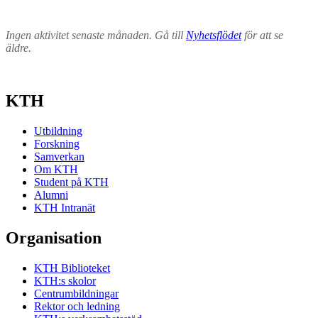
Ingen aktivitet senaste månaden. Gå till
Nyhetsflödet
för att se
äldre.
KTH
Utbildning
Forskning
Samverkan
Om KTH
Student på KTH
Alumni
KTH Intranät
Organisation
KTH Biblioteket
KTH:s skolor
Centrumbildningar
Rektor och ledning