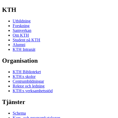
KTH
Utbildning
Forskning
Samverkan
Om KTH
Student på KTH
Alumni
KTH Intranät
Organisation
KTH Biblioteket
KTH:s skolor
Centrumbildningar
Rektor och ledning
KTH:s verksamhetsstöd
Tjänster
Schema
Kurs- och programkatalogen