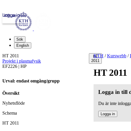
Logga in
kth.se
Sök
English
HT 2011
KTH
/
Kurswebb
/
HT
Projekt i plasmafysik
2011
EF2226 | HP
HT 2011
Urval: endast omgång/grupp
Logga in till
Översikt
Nyhetsflöde
Du är inte inlogga
Schema
Logga in
HT 2011