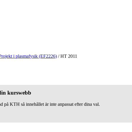
Projekt i plasmafysik (EF2226)
/
HT 2011
 din kurswebb
d på KTH så innehållet är inte anpassat efter dina val.