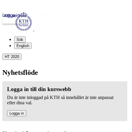
Logga in
kth.se
Sök
English
HT 2020
Nyhetsflöde
Logga in till din kurswebb
Du är inte inloggad på KTH så innehållet är inte anpassat
efter dina val.
Logga in