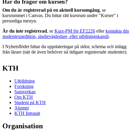
Har du frågor om kursen?
Om du är registrerad på en aktuell kursomgång
, se
kursrummet i Canvas. Du hittar rätt kursrum under "Kurser" i
personliga menyn.
Är du inte registrerad
, se
Kurs-PM för EF2226
eller
kontakta din
studentexpedition, studievägledare, eller utbilningskansli
.
I Nyhetsflödet hittar du uppdateringar på sidor, schema och inlägg
från lärare (när de även behöver nå tidigare registrerade studenter).
KTH
Utbildning
Forskning
Samverkan
Om KTH
Student på KTH
Alumni
KTH Intranät
Organisation