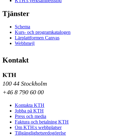
KTH:s verksamhetsstöd
Tjänster
Schema
Kurs- och programkatalogen
Lärplattformen Canvas
Webbmejl
Kontakt
KTH
100 44 Stockholm
+46 8 790 60 00
Kontakta KTH
Jobba på KTH
Press och media
Faktura och betalning KTH
Om KTH:s webbplatser
Tillgänglighetsredogörelse