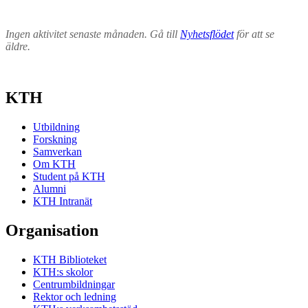
Ingen aktivitet senaste månaden. Gå till
Nyhetsflödet
för att se
äldre.
KTH
Utbildning
Forskning
Samverkan
Om KTH
Student på KTH
Alumni
KTH Intranät
Organisation
KTH Biblioteket
KTH:s skolor
Centrumbildningar
Rektor och ledning