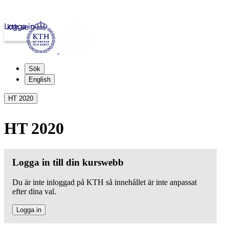
Logga in
kth.se
Sök
English
HT 2020
HT 2020
Logga in till din kurswebb
Du är inte inloggad på KTH så innehållet är inte anpassat
efter dina val.
Logga in