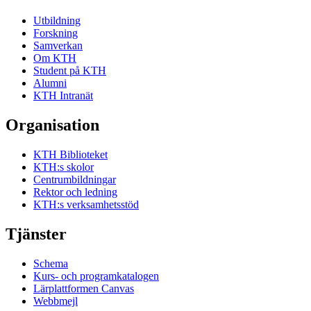
Utbildning
Forskning
Samverkan
Om KTH
Student på KTH
Alumni
KTH Intranät
Organisation
KTH Biblioteket
KTH:s skolor
Centrumbildningar
Rektor och ledning
KTH:s verksamhetsstöd
Tjänster
Schema
Kurs- och programkatalogen
Lärplattformen Canvas
Webbmejl